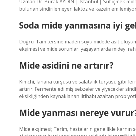
Uzman Dr. Burak AYDIN ​​​​​​​​| İstanbul | Süt içmek m
bulunan sindirilemeyen laktoz ve kazein emilemiyor
Soda mide yanmasına iyi gel
Doğru: Tam tersine maden suyu midede asit oluşumu
ekşimesi ve mide sorunları yaşayanlarda mideyi raha
Mide asidini ne artırır?
Kimchi, lahana turşusu ve salatalık turşusu gibi fer
artırır. Fermente edilmiş sebzeler ve yiyecekler sindi
eksikliğinden kaynaklanan iltihabı azaltan probiyotik
Mide yanması nereye vurur
Mide ekşimesi; Terim, hastaların genellikle karnın