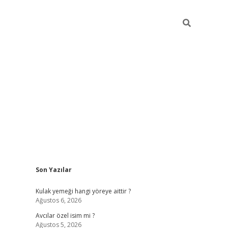
Sidebar
Son Yazılar
hiltonbet g
Kulak yemeği hangi yöreye aittir ?
Ağustos 6, 2026
Avcılar özel isim mi ?
Ağustos 5, 2026