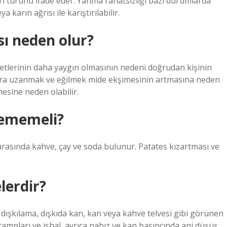
rı türünü ifade eder. Yanma rahatsızlığı bazı durumlarda
karın ağrısı ile karıştırılabilir.
ı neden olur?
etlerinin daha yaygın olmasının nedeni doğrudan kişinin
sonra uzanmak ve eğilmek mide ekşimesinin artmasına neden
tmesine neden olabilir.
yememeli?
arasında kahve, çay ve soda bulunur. Patates kızartması ve
lerdir?
i dışkılama, dışkıda kan, kan veya kahve telvesi gibi görünen
krampları ve ishal, ayrıca nabız ve kan basıncında ani düşüş