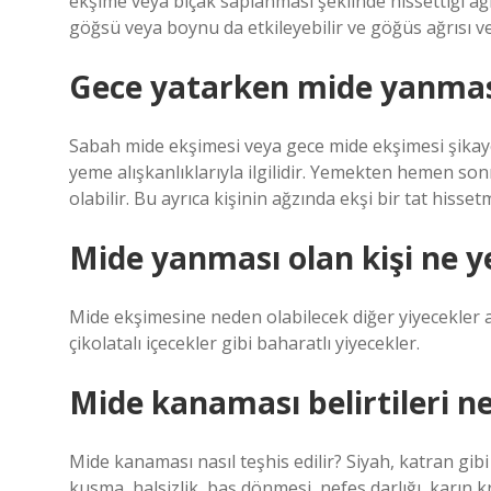
ekşime veya bıçak saplanması şeklinde hissettiği ağ
göğsü veya boynu da etkileyebilir ve göğüs ağrısı veya 
Gece yatarken mide yanmas
Sabah mide ekşimesi veya gece mide ekşimesi şikay
yeme alışkanlıklarıyla ilgilidir. Yemekten hemen 
olabilir. Bu ayrıca kişinin ağzında ekşi bir tat hisse
Mide yanması olan kişi ne 
Mide ekşimesine neden olabilecek diğer yiyecekler 
çikolatalı içecekler gibi baharatlı yiyecekler.
Mide kanaması belirtileri ne
Mide kanaması nasıl teşhis edilir? Siyah, katran gib
kusma, halsizlik, baş dönmesi, nefes darlığı, karın 