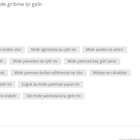
e gribine iyi gelir.
ı neden olur
Mide ağrısında su içilir mi
Mide asidini ne artırır
ir
Mide yanarken su içilir mi
Mide yanması kaç gün sürer
eli
Mide yanması tedavi edilmezse ne olur
Mideyi ne rahatlatır
elir mi
Soğuk su mide yanması yapar mı
i olabilir
Süt mide yanmasına iyi gelir mi