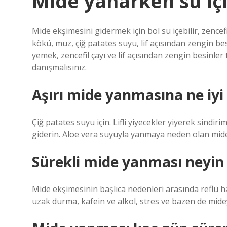
Mide yanarken su içi
Mide ekşimesini gidermek için bol su içebilir, zencef
kökü, muz, çiğ patates suyu, lif açısından zengin be
yemek, zencefil çayı ve lif açısından zengin besinl
danışmalısınız.
Aşırı mide yanmasına ne iyi 
Çiğ patates suyu için. Lifli yiyecekler yiyerek sindiri
giderin. Aloe vera suyuyla yanmaya neden olan mide
Sürekli mide yanması neyin be
Mide ekşimesinin başlıca nedenleri arasında reflü ha
uzak durma, kafein ve alkol, stres ve bazen de mideye