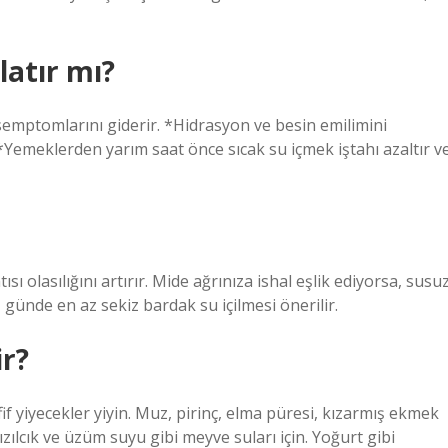
latır mı?
i semptomlarını giderir. *Hidrasyon ve besin emilimini
. *Yemeklerden yarım saat önce sıcak su içmek iştahı azaltır v
sı olasılığını artırır. Mide ağrınıza ishal eşlik ediyorsa, susu
günde en az sekiz bardak su içilmesi önerilir.
ir?
if yiyecekler yiyin. Muz, pirinç, elma püresi, kızarmış ekmek
ızılcık ve üzüm suyu gibi meyve suları için. Yoğurt gibi