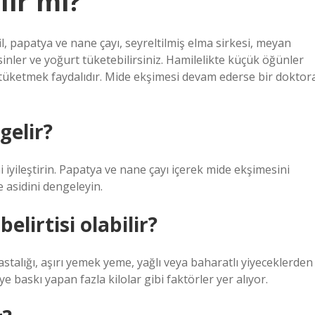
lir mi?
il, papatya ve nane çayı, seyreltilmiş elma sirkesi, meyan
sinler ve yoğurt tüketebilirsiniz. Hamilelikte küçük öğünler
er tüketmek faydalıdır. Mide ekşimesi devam ederse bir doktor
gelir?
mi iyileştirin. Papatya ve nane çayı içerek mide ekşimesini
 asidini dengeleyin.
lirtisi olabilir?
stalığı, aşırı yemek yeme, yağlı veya baharatlı yiyeceklerden
 baskı yapan fazla kilolar gibi faktörler yer alıyor.