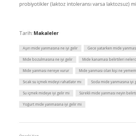
probiyotikler (laktoz intoleransı varsa laktozsuz) mid
Tarih:
Makaleler
Aşırı mide yanmasına ne iyi gelir
Gece yatarken mide yanmas
Mide bozulmasına ne iyi gelir
Mide kanaması belirtileri nelerd
Mide yanması nereye vurur
Mide yanması olan kişi ne yemem
Sıcak su içmek mideyi rahatlatır mı
Soda mide yanmasına iyi g
Su içmek mideye iyi gelir mi
Sürekli mide yanması neyin belirtis
Yoğurt mide yanmasına iyi gelir mi