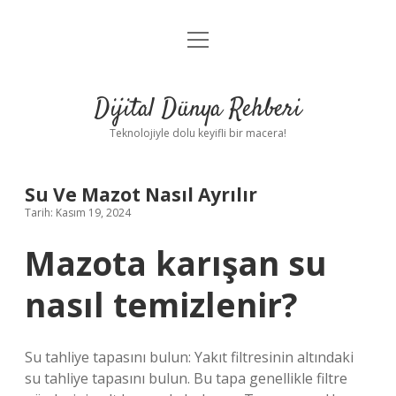
menüyü
Anasayfa
aç
Gizlilik Politikası
Dijital Dünya Rehberi
Yasal Uyarı
Teknolojiyle dolu keyifli bir macera!
Hakkımızda
Su Ve Mazot Nasıl Ayrılır
Tarih: Kasım 19, 2024
Mazota karışan su
nasıl temizlenir?
Su tahliye tapasını bulun: Yakıt filtresinin altındaki
su tahliye tapasını bulun. Bu tapa genellikle filtre