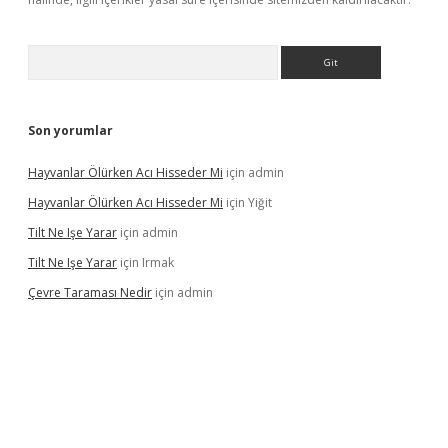
Arama
Son yorumlar
Hayvanlar Ölürken Acı Hisseder Mi
için
admin
Hayvanlar Ölürken Acı Hisseder Mi
için
Yiğit
Tilt Ne Işe Yarar
için
admin
Tilt Ne Işe Yarar
için
Irmak
Çevre Taraması Nedir
için
admin
t giriş