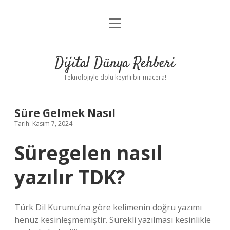
menüyü
Anasayfa
aç
Gizlilik Politikası
Dijital Dünya Rehberi
Yasal Uyarı
Teknolojiyle dolu keyifli bir macera!
Hakkımızda
Süre Gelmek Nasıl
Tarih: Kasım 7, 2024
Süregelen nasıl
yazılır TDK?
Türk Dil Kurumu’na göre kelimenin doğru yazımı
henüz kesinleşmemiştir. Sürekli yazılması kesinlikle