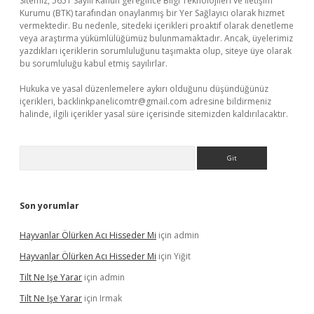
Sitemiz, 5651 Sayılı Kanun gereğince Bilgi Teknolojileri ve İletişim
Kurumu (BTK) tarafından onaylanmış bir Yer Sağlayıcı olarak hizmet
vermektedir. Bu nedenle, sitedeki içerikleri proaktif olarak denetleme
veya araştırma yükümlülüğümüz bulunmamaktadır. Ancak, üyelerimiz
yazdıkları içeriklerin sorumluluğunu taşımakta olup, siteye üye olarak
bu sorumluluğu kabul etmiş sayılırlar.
Hukuka ve yasal düzenlemelere aykırı olduğunu düşündüğünüz
içerikleri,
backlinkpanelicomtr@gmail.com
adresine bildirmeniz
halinde, ilgili içerikler yasal süre içerisinde sitemizden kaldırılacaktır.
Arama
Son yorumlar
Hayvanlar Ölürken Acı Hisseder Mi
için
admin
Hayvanlar Ölürken Acı Hisseder Mi
için
Yiğit
Tilt Ne Işe Yarar
için
admin
Tilt Ne Işe Yarar
için
Irmak