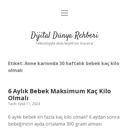
menüyü
Anasayfa
aç
Gizlilik Politikası
Dijital Dünya Rehberi
Yasal Uyarı
Teknolojiyle dolu keyifli bir macera!
Hakkımızda
Etiket:
Anne karnında 30 haftalık bebek kaç kilo
olmalı
6 Aylık Bebek Maksimum Kaç Kilo
Olmalı
Tarih: Eylül 11, 2024
6 aylık bebek en fazla kaç kilo olmalı? 6 aydan sonra
bebeğinizin ayda ortalama 300 gram alması