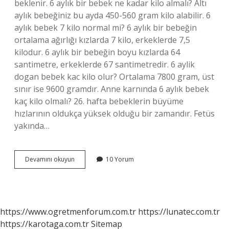
beklenir. 6 aylık bir bebek ne kadar kilo almalı? Altı
aylık bebeğiniz bu ayda 450-560 gram kilo alabilir. 6
aylık bebek 7 kilo normal mi? 6 aylık bir bebeğin
ortalama ağırlığı kızlarda 7 kilo, erkeklerde 7,5
kilodur. 6 aylık bir bebeğin boyu kızlarda 64
santimetre, erkeklerde 67 santimetredir. 6 aylik
dogan bebek kac kilo olur? Ortalama 7800 gram, üst
sınır ise 9600 gramdır. Anne karnında 6 aylık bebek
kaç kilo olmalı? 26. hafta bebeklerin büyüme
hızlarının oldukça yüksek olduğu bir zamandır. Fetüs
yakında…
6
Devamını okuyun
10 Yorum
Aylık
Bebek
Maksimum
Kaç
Kilo
https://www.ogretmenforum.com.tr
https://lunatec.com.tr
Olmalı
https://karotaga.com.tr
Sitemap