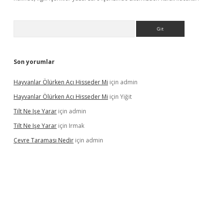
Arama
Son yorumlar
Hayvanlar Ölürken Acı Hisseder Mi
için
admin
Hayvanlar Ölürken Acı Hisseder Mi
için
Yiğit
Tilt Ne Işe Yarar
için
admin
Tilt Ne Işe Yarar
için
Irmak
Çevre Taraması Nedir
için
admin
bet giriş