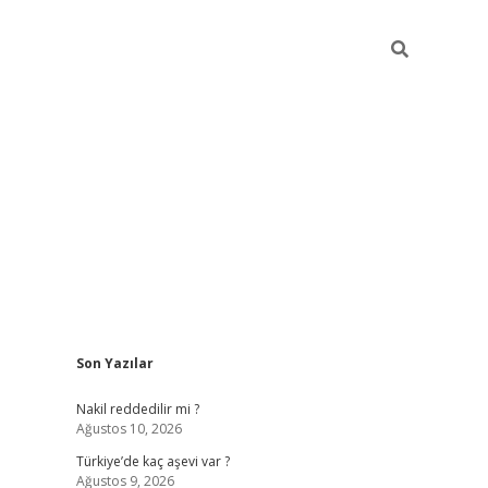
Sidebar
Son Yazılar
hiltonbet gir
Nakil reddedilir mi ?
Ağustos 10, 2026
Türkiye’de kaç aşevi var ?
Ağustos 9, 2026