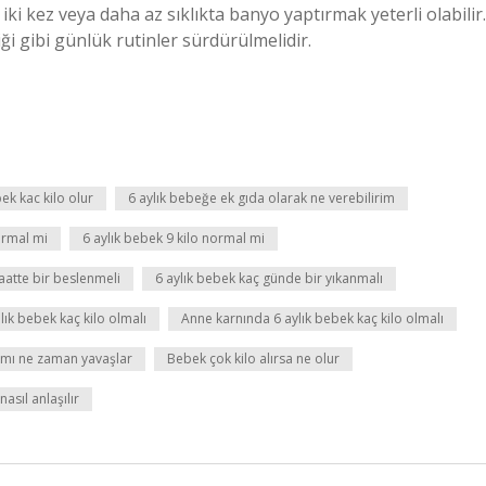
ki kez veya daha az sıklıkta banyo yaptırmak yeterli olabilir.
ği gibi günlük rutinler sürdürülmelidir.
ek kac kilo olur
6 aylık bebeğe ek gıda olarak ne verebilirim
ormal mi
6 aylık bebek 9 kilo normal mi
aatte bir beslenmeli
6 aylık bebek kaç günde bir yıkanmalı
ık bebek kaç kilo olmalı
Anne karnında 6 aylık bebek kaç kilo olmalı
lımı ne zaman yavaşlar
Bebek çok kilo alırsa ne olur
asıl anlaşılır