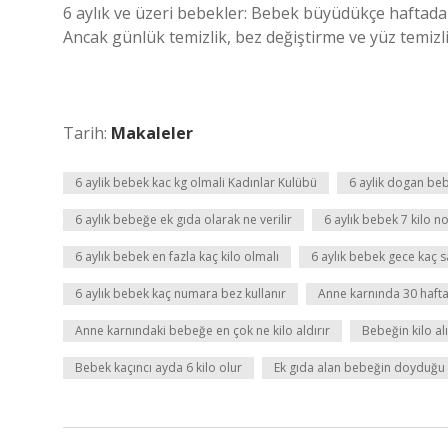
6 aylık ve üzeri bebekler: Bebek büyüdükçe haftada i
Ancak günlük temizlik, bez değiştirme ve yüz temizli
Tarih:
Makaleler
6 aylik bebek kac kg olmali Kadınlar Kulübü
6 aylik dogan beb
6 aylık bebeğe ek gıda olarak ne verilir
6 aylık bebek 7 kilo n
6 aylık bebek en fazla kaç kilo olmalı
6 aylık bebek gece kaç s
6 aylık bebek kaç numara bez kullanır
Anne karnında 30 haftal
Anne karnındaki bebeğe en çok ne kilo aldırır
Bebeğin kilo a
Bebek kaçıncı ayda 6 kilo olur
Ek gıda alan bebeğin doyduğu n