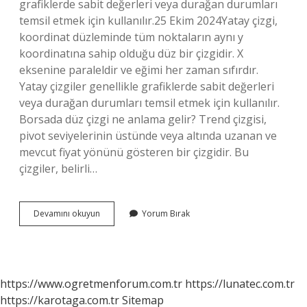
grafiklerde sabit değerleri veya durağan durumları
temsil etmek için kullanılır.25 Ekim 2024Yatay çizgi,
koordinat düzleminde tüm noktaların aynı y
koordinatına sahip olduğu düz bir çizgidir. X
eksenine paraleldir ve eğimi her zaman sıfırdır.
Yatay çizgiler genellikle grafiklerde sabit değerleri
veya durağan durumları temsil etmek için kullanılır.
Borsada düz çizgi ne anlama gelir? Trend çizgisi,
pivot seviyelerinin üstünde veya altında uzanan ve
mevcut fiyat yönünü gösteren bir çizgidir. Bu
çizgiler, belirli…
Borsada
Devamını okuyun
Yorum Bırak
Yatay
Çizgi
Ne
Demek
https://www.ogretmenforum.com.tr
https://lunatec.com.tr
https://karotaga.com.tr
Sitemap