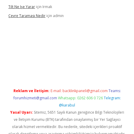
Tilt Ne Işe Yarar
için
Irmak
Çevre Taraması Nedir
için
admin
riş
Reklam ve İletişim:
E-mail:
backlinkpaneli@gmail.com
Teams:
forumhizmeti@gmail.com
Whatsapp: 0262 606 0 726
Telegram:
@karabul
Yasal Uyarı:
Sitemiz, 5651 Sayılı Kanun gereğince Bilgi Teknolojileri
ve İletişim Kurumu (BTK) tarafından onaylanmış bir Yer Sağlayıcı
olarak hizmet vermektedir. Bu nedenle, sitedeki içerikleri proaktif
olarak denetleme veya araştırma yükümlülüğümüz bulunmamaktadır.