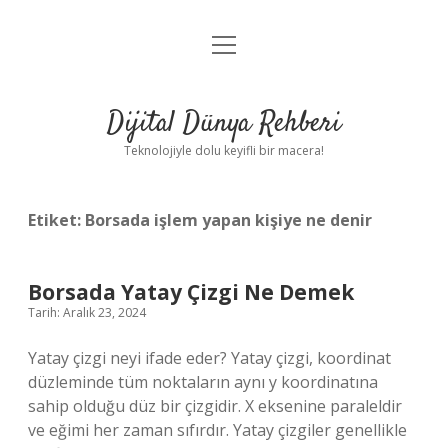
menüyü
Anasayfa
aç
Gizlilik Politikası
Dijital Dünya Rehberi
Yasal Uyarı
Teknolojiyle dolu keyifli bir macera!
Hakkımızda
Etiket:
Borsada işlem yapan kişiye ne denir
Borsada Yatay Çizgi Ne Demek
Tarih: Aralık 23, 2024
Yatay çizgi neyi ifade eder? Yatay çizgi, koordinat
düzleminde tüm noktaların aynı y koordinatına
sahip olduğu düz bir çizgidir. X eksenine paraleldir
ve eğimi her zaman sıfırdır. Yatay çizgiler genellikle