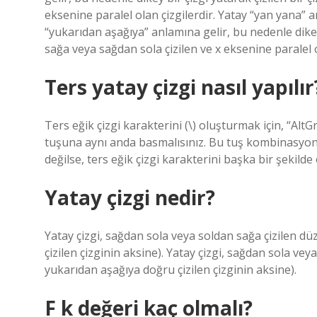
eksenine paralel olan çizgilerdir. Yatay “yan yana” a
“yukarıdan aşağıya” anlamına gelir, bu nedenle dikey 
sağa veya sağdan sola çizilen ve x eksenine paralel o
Ters yatay çizgi nasıl yapılır
Ters eğik çizgi karakterini (\) oluşturmak için, “Al
tuşuna aynı anda basmalısınız. Bu tuş kombinasyo
değilse, ters eğik çizgi karakterini başka bir şekilde 
Yatay çizgi nedir?
Yatay çizgi, sağdan sola veya soldan sağa çizilen dü
çizilen çizginin aksine). Yatay çizgi, sağdan sola vey
yukarıdan aşağıya doğru çizilen çizginin aksine).
F k değeri kaç olmalı?