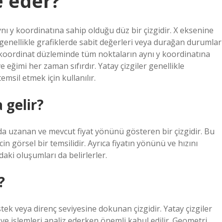
e eder?
nı y koordinatına sahip olduğu düz bir çizgidir. X eksenine
r genellikle grafiklerde sabit değerleri veya durağan durumlar
i, koordinat düzleminde tüm noktaların aynı y koordinatına
e eğimi her zaman sıfırdır. Yatay çizgiler genellikle
msil etmek için kullanılır.
 gelir?
nda uzanan ve mevcut fiyat yönünü gösteren bir çizgidir. Bu
cin görsel bir temsilidir. Ayrıca fiyatın yönünü ve hızını
ki oluşumları da belirlerler.
?
estek veya direnç seviyesine dokunan çizgidir. Yatay çizgiler
ır ve işlemleri analiz ederken önemli kabul edilir. Geometri