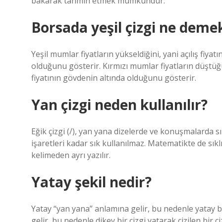
bakarak tahmin etmek mümkündür.
Borsada yeşil çizgi ne deme
Yeşil mumlar fiyatların yükseldiğini, yani açılış fiy
olduğunu gösterir. Kırmızı mumlar fiyatların düştüğü
fiyatının gövdenin altında olduğunu gösterir.
Yan çizgi neden kullanılır?
Eğik çizgi (/), yan yana dizelerde ve konuşmalarda sı
işaretleri kadar sık ​​kullanılmaz. Matematikte de sık
kelimeden ayrı yazılır.
Yatay şekil nedir?
Yatay “yan yana” anlamına gelir, bu nedenle yatay bi
gelir, bu nedenle dikey bir çizgi yatarak çizilen bir ç