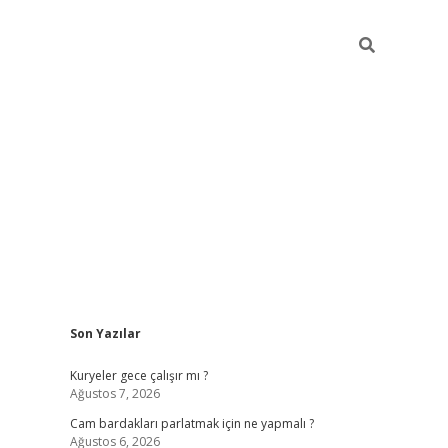
Sidebar
Son Yazılar
hiltonbet gir
Kuryeler gece çalışır mı ?
Ağustos 7, 2026
Cam bardakları parlatmak için ne yapmalı ?
Ağustos 6, 2026