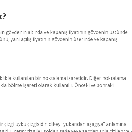
k?
atının gövdenin altında ve kapanış fiyatının gövdenin üstünde
nü, yani açılış fiyatının gövdenin üzerinde ve kapanış
klıkla kullanılan bir noktalama işaretidir. Diğer noktalama
lıkla bölme işareti olarak kullanılır. Önceki ve sonraki
r çizgi uyku çizgisidir, dikey “yukarıdan aşağıya” anlamına
izgidir. Yatay çizgiler soldan sağa veya sağdan sola çizilen ve 