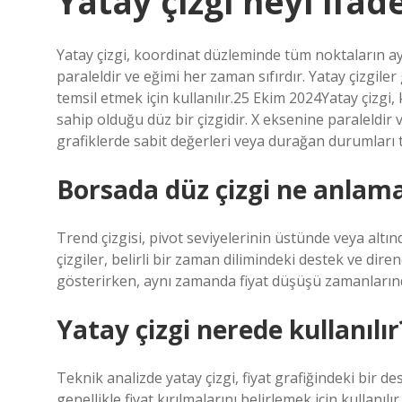
Yatay çizgi neyi ifad
Yatay çizgi, koordinat düzleminde tüm noktaların ay
paraleldir ve eğimi her zaman sıfırdır. Yatay çizgile
temsil etmek için kullanılır.25 Ekim 2024Yatay çizg
sahip olduğu düz bir çizgidir. X eksenine paraleldir v
grafiklerde sabit değerleri veya durağan durumları te
Borsada düz çizgi ne anlama
Trend çizgisi, pivot seviyelerinin üstünde veya altı
çizgiler, belirli bir zaman dilimindeki destek ve diren
gösterirken, aynı zamanda fiyat düşüşü zamanlarında
Yatay çizgi nerede kullanılır
Teknik analizde yatay çizgi, fiyat grafiğindeki bir d
genellikle fiyat kırılmalarını belirlemek için kullanıl