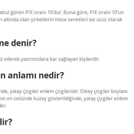
kabul gören P/E oranı 10’dur. Buna göre, P/E oranı 10’un
n altında olan şirketlerin hisse senetleri ise ucuz olarak
ne denir?
z ederek yatırımcılara kar sağlayan kişilerdir.
in anlamı nedir?
e, yatay çizgiler enlem çizgileridir. Dikey çizgiler boylam
anın en üstünde kuzey gösterildiğinde, yatay çizgiler enlem
der.
ir?