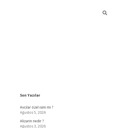
Sidebar
Son Yazılar
hiltonbet giriş
Avcılar özel isim mi ?
Ağustos 5, 2026
Alizarin nedir ?
Ağustos 3, 2026