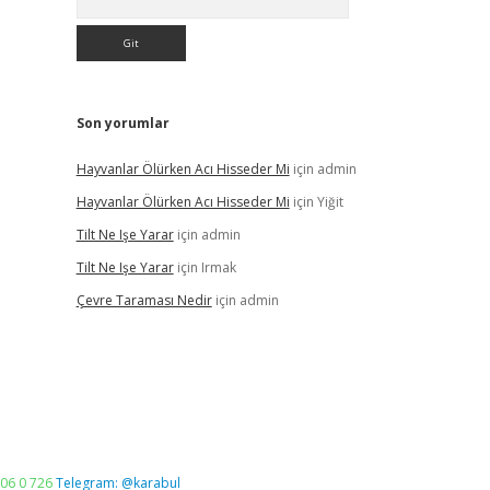
Son yorumlar
Hayvanlar Ölürken Acı Hisseder Mi
için
admin
Hayvanlar Ölürken Acı Hisseder Mi
için
Yiğit
Tilt Ne Işe Yarar
için
admin
Tilt Ne Işe Yarar
için
Irmak
Çevre Taraması Nedir
için
admin
06 0 726
Telegram: @karabul