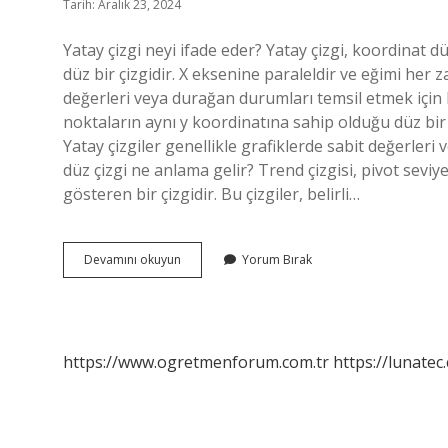
Tarih: Aralık 23, 2024
Yatay çizgi neyi ifade eder? Yatay çizgi, koordinat
düz bir çizgidir. X eksenine paraleldir ve eğimi her za
değerleri veya durağan durumları temsil etmek için 
noktaların aynı y koordinatına sahip olduğu düz bir ç
Yatay çizgiler genellikle grafiklerde sabit değerleri
düz çizgi ne anlama gelir? Trend çizgisi, pivot sev
gösteren bir çizgidir. Bu çizgiler, belirli…
Borsada
Devamını okuyun
Yorum Bırak
Yatay
Çizgi
Ne
Demek
https://www.ogretmenforum.com.tr
https://lunatec