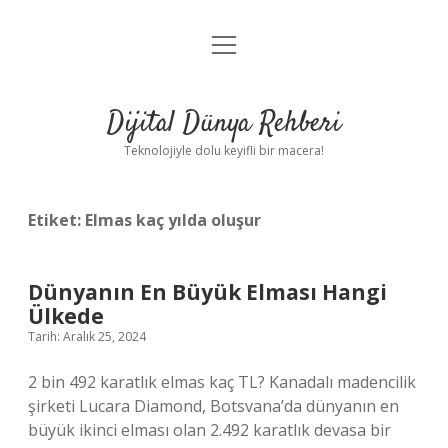
menüyü
Anasayfa
aç
Gizlilik Politikası
Dijital Dünya Rehberi
Yasal Uyarı
Teknolojiyle dolu keyifli bir macera!
Hakkımızda
Etiket:
Elmas kaç yılda oluşur
Dünyanın En Büyük Elması Hangi
Ülkede
Tarih: Aralık 25, 2024
2 bin 492 karatlık elmas kaç TL? Kanadalı madencilik
şirketi Lucara Diamond, Botsvana’da dünyanın en
büyük ikinci elması olan 2.492 karatlık devasa bir