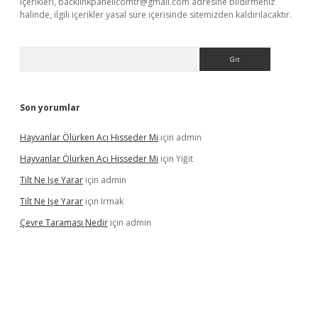
içerikleri,
backlinkpanelicomtr@gmail.com
adresine bildirmeniz
halinde, ilgili içerikler yasal süre içerisinde sitemizden kaldırılacaktır.
Arama
Son yorumlar
Hayvanlar Ölürken Acı Hisseder Mi
için
admin
Hayvanlar Ölürken Acı Hisseder Mi
için
Yiğit
Tilt Ne Işe Yarar
için
admin
Tilt Ne Işe Yarar
için
Irmak
Çevre Taraması Nedir
için
admin