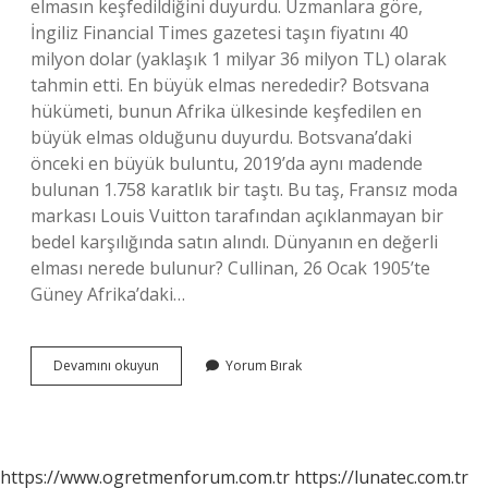
elmasın keşfedildiğini duyurdu. Uzmanlara göre,
İngiliz Financial Times gazetesi taşın fiyatını 40
milyon dolar (yaklaşık 1 milyar 36 milyon TL) olarak
tahmin etti. En büyük elmas nerededir? Botsvana
hükümeti, bunun Afrika ülkesinde keşfedilen en
büyük elmas olduğunu duyurdu. Botsvana’daki
önceki en büyük buluntu, 2019’da aynı madende
bulunan 1.758 karatlık bir taştı. Bu taş, Fransız moda
markası Louis Vuitton tarafından açıklanmayan bir
bedel karşılığında satın alındı. Dünyanın en değerli
elması nerede bulunur? Cullinan, 26 Ocak 1905’te
Güney Afrika’daki…
Dünyanın
Devamını okuyun
Yorum Bırak
En
Büyük
Elması
Hangi
Ülkede
https://www.ogretmenforum.com.tr
https://lunatec.com.tr