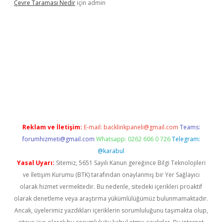
Çevre Taraması Nedir
için
admin
et giriş
Reklam ve İletişim:
E-mail:
backlinkpaneli@gmail.com
Teams:
forumhizmeti@gmail.com
Whatsapp: 0262 606 0 726
Telegram:
@karabul
Yasal Uyarı:
Sitemiz, 5651 Sayılı Kanun gereğince Bilgi Teknolojileri
ve İletişim Kurumu (BTK) tarafından onaylanmış bir Yer Sağlayıcı
olarak hizmet vermektedir. Bu nedenle, sitedeki içerikleri proaktif
olarak denetleme veya araştırma yükümlülüğümüz bulunmamaktadır.
Ancak, üyelerimiz yazdıkları içeriklerin sorumluluğunu taşımakta olup,