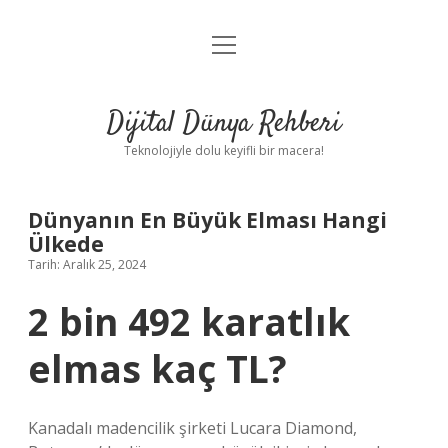
menüyü
Anasayfa
aç
Gizlilik Politikası
Dijital Dünya Rehberi
Yasal Uyarı
Teknolojiyle dolu keyifli bir macera!
Hakkımızda
Dünyanın En Büyük Elması Hangi
Ülkede
Tarih: Aralık 25, 2024
2 bin 492 karatlık
elmas kaç TL?
Kanadalı madencilik şirketi Lucara Diamond,