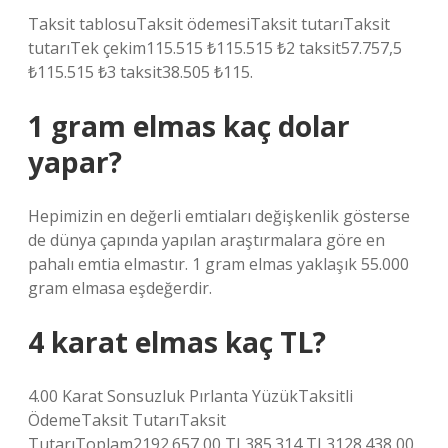
Taksit tablosuTaksit ödemesiTaksit tutarıTaksit
tutarıTek çekim115.515 ₺115.515 ₺2 taksit57.757,5
₺115.515 ₺3 taksit38.505 ₺115.
1 gram elmas kaç dolar
yapar?
Hepimizin en değerli emtiaları değişkenlik gösterse
de dünya çapında yapılan araştırmalara göre en
pahalı emtia elmastır. 1 gram elmas yaklaşık 55.000
gram elmasa eşdeğerdir.
4 karat elmas kaç TL?
4.00 Karat Sonsuzluk Pırlanta YüzükTaksitli
ÖdemeTaksit TutarıTaksit
TutarıToplam2192.657,00 TL385.314 TL3128.438,00