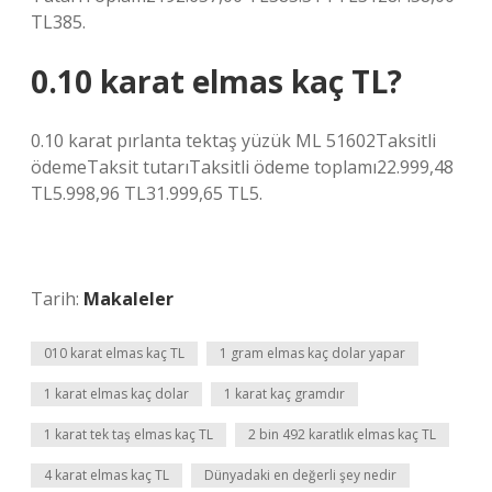
TL385.
0.10 karat elmas kaç TL?
0.10 karat pırlanta tektaş yüzük ML 51602Taksitli
ödemeTaksit tutarıTaksitli ödeme toplamı22.999,48
TL5.998,96 TL31.999,65 TL5.
Tarih:
Makaleler
010 karat elmas kaç TL
1 gram elmas kaç dolar yapar
1 karat elmas kaç dolar
1 karat kaç gramdır
1 karat tek taş elmas kaç TL
2 bin 492 karatlık elmas kaç TL
4 karat elmas kaç TL
Dünyadaki en değerli şey nedir