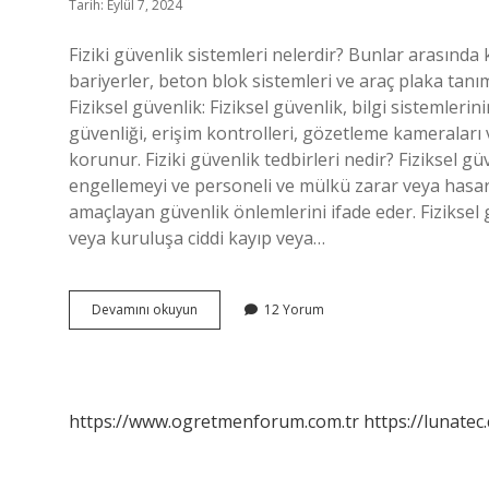
Tarih: Eylül 7, 2024
Fiziki güvenlik sistemleri nelerdir? Bunlar arasında 
bariyerler, beton blok sistemleri ve araç plaka tanım
Fiziksel güvenlik: Fiziksel güvenlik, bilgi sistemlerini
güvenliği, erişim kontrolleri, gözetleme kameraları 
korunur. Fiziki güvenlik tedbirleri nedir? Fiziksel g
engellemeyi ve personeli ve mülkü zarar veya hasarda
amaçlayan güvenlik önlemlerini ifade eder. Fiziksel g
veya kuruluşa ciddi kayıp veya…
Fiziki
Devamını okuyun
12 Yorum
Güvenlik
Unsurları
Nelerdir
https://www.ogretmenforum.com.tr
https://lunatec