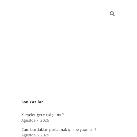
Sidebar
Son Yazılar
hiltonbet giriş
Kuryeler gece çalışır mı ?
Ağustos 7, 2026
Cam bardakları parlatmak için ne yapmalı ?
Ağustos 6, 2026