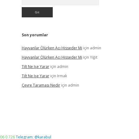
Son yorumlar
Hayvanlar Ölürken Acı Hisseder Mi
için
admin
Hayvanlar Ölürken Acı Hisseder Mi
için
Yiğit
Tilt Ne Işe Yarar
için
admin
Tilt Ne Işe Yarar
için
Irmak
Çevre Taraması Nedir
için
admin
06 0 726
Telegram: @karabul