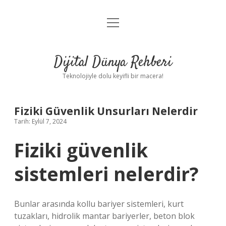
menüyü
Anasayfa
aç
Gizlilik Politikası
Dijital Dünya Rehberi
Yasal Uyarı
Teknolojiyle dolu keyifli bir macera!
Hakkımızda
Fiziki Güvenlik Unsurları Nelerdir
Tarih: Eylül 7, 2024
Fiziki güvenlik
sistemleri nelerdir?
Bunlar arasında kollu bariyer sistemleri, kurt
tuzakları, hidrolik mantar bariyerler, beton blok