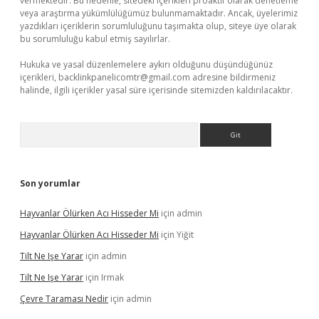
vermektedir. Bu nedenle, sitedeki içerikleri proaktif olarak denetleme
veya araştırma yükümlülüğümüz bulunmamaktadır. Ancak, üyelerimiz
yazdıkları içeriklerin sorumluluğunu taşımakta olup, siteye üye olarak
bu sorumluluğu kabul etmiş sayılırlar.
Hukuka ve yasal düzenlemelere aykırı olduğunu düşündüğünüz
içerikleri,
backlinkpanelicomtr@gmail.com
adresine bildirmeniz
halinde, ilgili içerikler yasal süre içerisinde sitemizden kaldırılacaktır.
Arama
Son yorumlar
Hayvanlar Ölürken Acı Hisseder Mi
için
admin
Hayvanlar Ölürken Acı Hisseder Mi
için
Yiğit
Tilt Ne Işe Yarar
için
admin
Tilt Ne Işe Yarar
için
Irmak
Çevre Taraması Nedir
için
admin