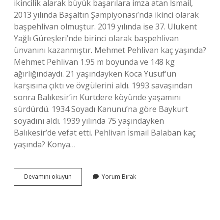
ikincilik alarak büyük başarılara imza atan İsmail,
2013 yılında Başaltın Şampiyonası’nda ikinci olarak
başpehlivan olmuştur. 2019 yılında ise 37. Ulukent
Yağlı Güreşleri’nde birinci olarak başpehlivan
ünvanını kazanmıştır. Mehmet Pehlivan kaç yaşında?
Mehmet Pehlivan 1.95 m boyunda ve 148 kg
ağırlığındaydı. 21 yaşındayken Koca Yusuf’un
karşısına çıktı ve övgülerini aldı. 1993 savaşından
sonra Balıkesir’in Kurtdere köyünde yaşamını
sürdürdü. 1934 Soyadı Kanunu’na göre Baykurt
soyadını aldı. 1939 yılında 75 yaşındayken
Balıkesir’de vefat etti. Pehlivan İsmail Balaban kaç
yaşında? Konya…
Ismail
Devamını okuyun
Yorum Bırak
Pehlivan
Kaç
Yaşında