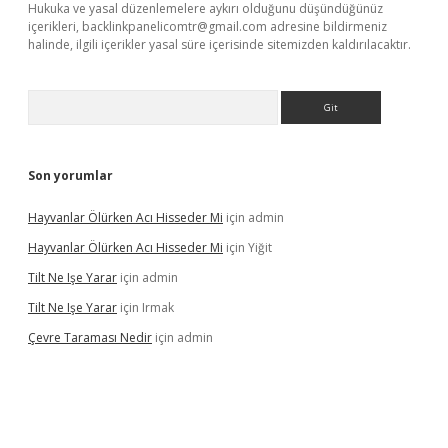
Hukuka ve yasal düzenlemelere aykırı olduğunu düşündüğünüz
içerikleri,
backlinkpanelicomtr@gmail.com
adresine bildirmeniz
halinde, ilgili içerikler yasal süre içerisinde sitemizden kaldırılacaktır.
Arama
Son yorumlar
Hayvanlar Ölürken Acı Hisseder Mi
için
admin
Hayvanlar Ölürken Acı Hisseder Mi
için
Yiğit
Tilt Ne Işe Yarar
için
admin
Tilt Ne Işe Yarar
için
Irmak
Çevre Taraması Nedir
için
admin