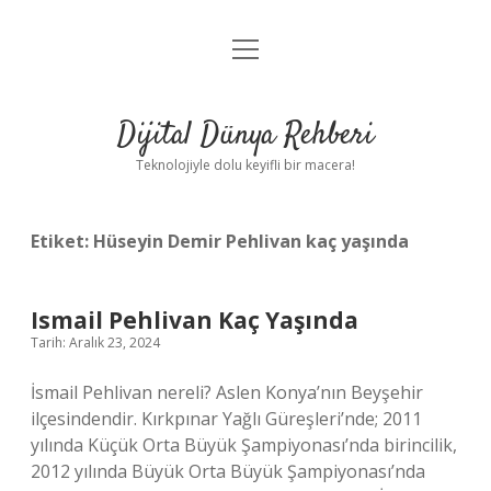
menüyü
Anasayfa
aç
Gizlilik Politikası
Dijital Dünya Rehberi
Yasal Uyarı
Teknolojiyle dolu keyifli bir macera!
Hakkımızda
Etiket:
Hüseyin Demir Pehlivan kaç yaşında
Ismail Pehlivan Kaç Yaşında
Tarih: Aralık 23, 2024
İsmail Pehlivan nereli? Aslen Konya’nın Beyşehir
ilçesindendir. Kırkpınar Yağlı Güreşleri’nde; 2011
yılında Küçük Orta Büyük Şampiyonası’nda birincilik,
2012 yılında Büyük Orta Büyük Şampiyonası’nda