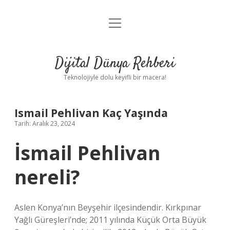
menüyü
Anasayfa
aç
Gizlilik Politikası
Dijital Dünya Rehberi
Yasal Uyarı
Teknolojiyle dolu keyifli bir macera!
Hakkımızda
Ismail Pehlivan Kaç Yaşında
Tarih: Aralık 23, 2024
İsmail Pehlivan
nereli?
Aslen Konya’nın Beyşehir ilçesindendir. Kırkpınar
Yağlı Güreşleri’nde; 2011 yılında Küçük Orta Büyük