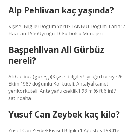
Alp Pehlivan kaç yaşında?
Kişisel BilgilerDoğum Yeri:İSTANBULDoğum Tarihi:7
Haziran 1966Uyruğu:TCFutbolcu Menajeri:
Başpehlivan Ali Gürbüz
nereli?
Ali Gürbüz (güreşçi)Kişisel bilgilerUyruğuTürkiye26
Ekim 1987 doğumlu Korkuteli, Antalyaİkamet
yeriKorkuteli, AntalyaYükseklik1,98 m (6 ft 6 in)7
satır daha
Yusuf Can Zeybek kaç kilo?
Yusuf Can ZeybekKişisel Bilgiler1 Ağustos 1994’te