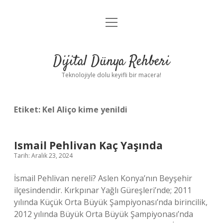
menüyü
Anasayfa
aç
Gizlilik Politikası
Dijital Dünya Rehberi
Yasal Uyarı
Teknolojiyle dolu keyifli bir macera!
Hakkımızda
Etiket:
Kel Aliço kime yenildi
Ismail Pehlivan Kaç Yaşında
Tarih: Aralık 23, 2024
İsmail Pehlivan nereli? Aslen Konya’nın Beyşehir
ilçesindendir. Kırkpınar Yağlı Güreşleri’nde; 2011
yılında Küçük Orta Büyük Şampiyonası’nda birincilik,
2012 yılında Büyük Orta Büyük Şampiyonası’nda