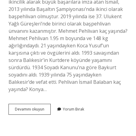
ikincilik alarak büyük başarılara imza atan İsmail,
2013 yılında Başaltın Şampiyonası’nda ikinci olarak
başpehlivan olmuştur. 2019 yılında ise 37. Ulukent
Yağlı Güreşleri’nde birinci olarak başpehlivan
ünvanını kazanmıştır. Mehmet Pehlivan kaç yaşında?
Mehmet Pehlivan 1.95 m boyunda ve 148 kg
ağırlığındaydı. 21 yaşındayken Koca Yusuf’un
karşısına çıktı ve övgülerini aldı. 1993 savaşından
sonra Balıkesir’in Kurtdere köyünde yaşamını
sürdürdü. 1934 Soyadı Kanunu’na göre Baykurt
soyadını aldı. 1939 yılında 75 yaşındayken
Balıkesir’de vefat etti. Pehlivan İsmail Balaban kaç
yaşında? Konya…
Ismail
Devamını okuyun
Yorum Bırak
Pehlivan
Kaç
Yaşında