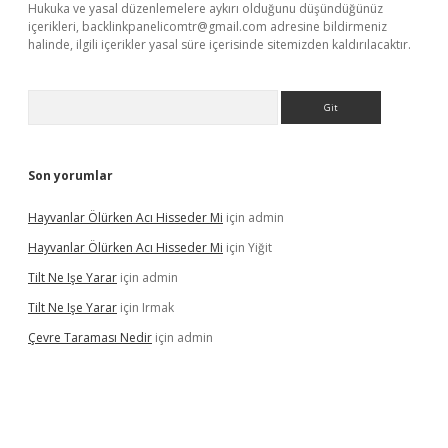
Hukuka ve yasal düzenlemelere aykırı olduğunu düşündüğünüz
içerikleri,
backlinkpanelicomtr@gmail.com
adresine bildirmeniz
halinde, ilgili içerikler yasal süre içerisinde sitemizden kaldırılacaktır.
Arama
Son yorumlar
Hayvanlar Ölürken Acı Hisseder Mi
için
admin
Hayvanlar Ölürken Acı Hisseder Mi
için
Yiğit
Tilt Ne Işe Yarar
için
admin
Tilt Ne Işe Yarar
için
Irmak
Çevre Taraması Nedir
için
admin