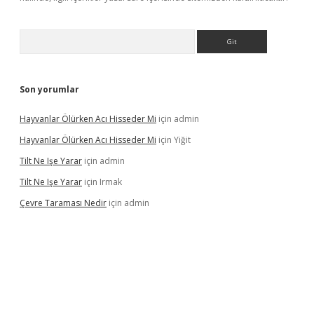
Arama
Son yorumlar
Hayvanlar Ölürken Acı Hisseder Mi
için
admin
Hayvanlar Ölürken Acı Hisseder Mi
için
Yiğit
Tilt Ne Işe Yarar
için
admin
Tilt Ne Işe Yarar
için
Irmak
Çevre Taraması Nedir
için
admin
iriş