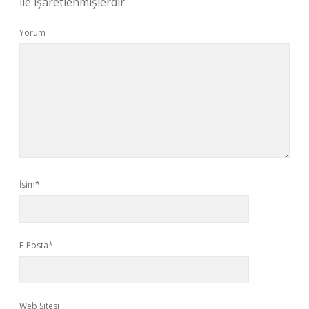
ile işaretlenmişlerdir
Yorum
İsim*
E-Posta*
Web Sitesi