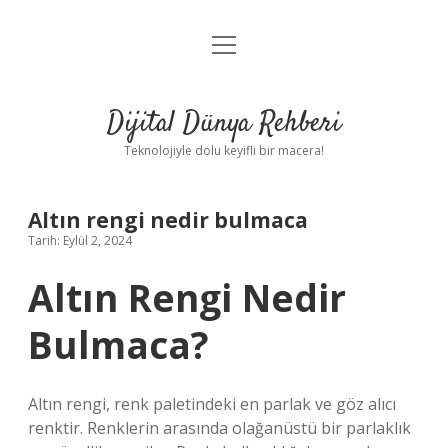
menüyü
Anasayfa
aç
Gizlilik Politikası
Dijital Dünya Rehberi
Yasal Uyarı
Teknolojiyle dolu keyifli bir macera!
Hakkımızda
Altın rengi nedir bulmaca
Tarih: Eylül 2, 2024
Altın Rengi Nedir
Bulmaca?
Altın rengi, renk paletindeki en parlak ve göz alıcı
renktir. Renklerin arasında olağanüstü bir parlaklık