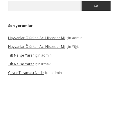
Arama
Son yorumlar
Hayvanlar Ölürken Acı Hisseder Mi
için
admin
Hayvanlar Ölürken Acı Hisseder Mi
için
Yiğit
Tilt Ne Işe Yarar
için
admin
Tilt Ne Işe Yarar
için
Irmak
Çevre Taraması Nedir
için
admin
onbet giriş