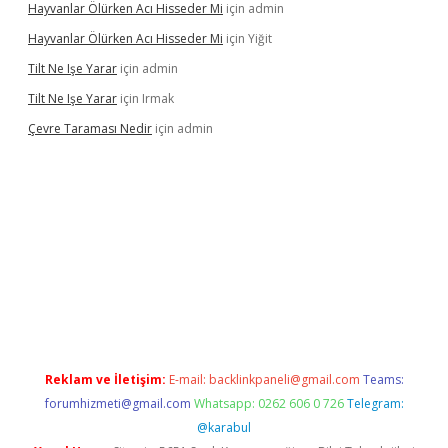
Hayvanlar Ölürken Acı Hisseder Mi
için
admin
Hayvanlar Ölürken Acı Hisseder Mi
için
Yiğit
Tilt Ne Işe Yarar
için
admin
Tilt Ne Işe Yarar
için
Irmak
Çevre Taraması Nedir
için
admin
giriş
Reklam ve İletişim:
E-mail:
backlinkpaneli@gmail.com
Teams:
forumhizmeti@gmail.com
Whatsapp: 0262 606 0 726
Telegram:
@karabul