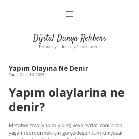
menüyü
Anasayfa
aç
Gizlilik Politikası
Dijital Dünya Rehberi
Yasal Uyarı
Teknolojiyle dolu keyifli bir macera!
Hakkımızda
Yapım Olayına Ne Denir
Tarih: Ocak 14, 2025
Yapım olaylarina ne
denir?
Metabolizma (yapım-yıkım) veya evrim, canlılarda
yaşamı sürdürmek için gerçekleşen tüm kimyasal