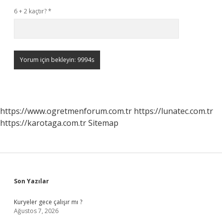
6 + 2 kaçtır?
*
https://www.ogretmenforum.com.tr
https://lunatec.com.tr
https://karotaga.com.tr
Sitemap
Sidebar
Son Yazılar
Kuryeler gece çalışır mı ?
Ağustos 7, 2026