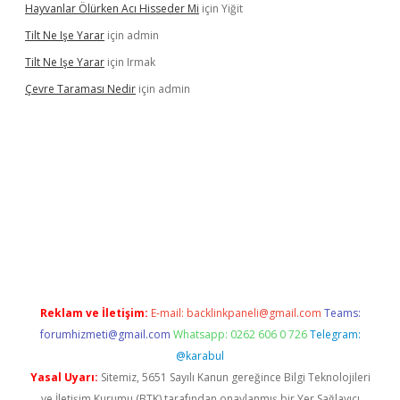
Hayvanlar Ölürken Acı Hisseder Mi
için
Yiğit
Tilt Ne Işe Yarar
için
admin
Tilt Ne Işe Yarar
için
Irmak
Çevre Taraması Nedir
için
admin
 giriş
Reklam ve İletişim:
E-mail:
backlinkpaneli@gmail.com
Teams:
forumhizmeti@gmail.com
Whatsapp: 0262 606 0 726
Telegram:
@karabul
Yasal Uyarı:
Sitemiz, 5651 Sayılı Kanun gereğince Bilgi Teknolojileri
ve İletişim Kurumu (BTK) tarafından onaylanmış bir Yer Sağlayıcı