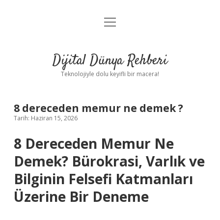
menüyü
Anasayfa
aç
Gizlilik Politikası
Dijital Dünya Rehberi
Yasal Uyarı
Teknolojiyle dolu keyifli bir macera!
Hakkımızda
8 dereceden memur ne demek ?
Tarih: Haziran 15, 2026
8 Dereceden Memur Ne
Demek? Bürokrasi, Varlık ve
Bilginin Felsefi Katmanları
Üzerine Bir Deneme