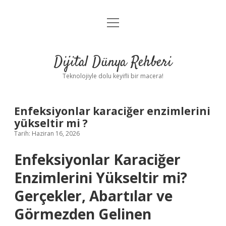
menüyü
Anasayfa
aç
Gizlilik Politikası
Dijital Dünya Rehberi
Yasal Uyarı
Teknolojiyle dolu keyifli bir macera!
Hakkımızda
Enfeksiyonlar karaciğer enzimlerini
yükseltir mi ?
Tarih: Haziran 16, 2026
Enfeksiyonlar Karaciğer
Enzimlerini Yükseltir mi?
Gerçekler, Abartılar ve
Görmezden Gelinen