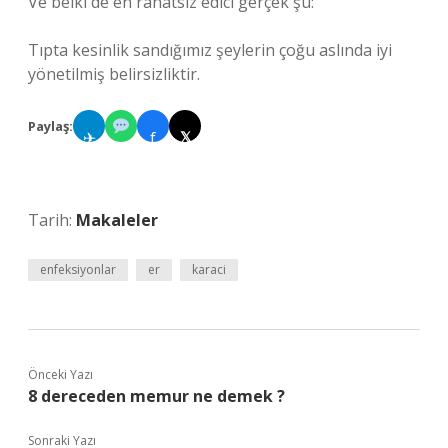
Ve belki de en rahatsız edici gerçek şu:
Tıpta kesinlik sandığımız şeylerin çoğu aslında iyi
yönetilmiş belirsizliktir.
Paylaş:
✈
f
𝕏
Tarih:
Makaleler
enfeksiyonlar
er
karaci
Önceki Yazı
8 dereceden memur ne demek ?
Sonraki Yazı