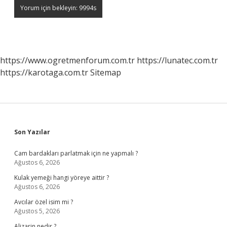
https://www.ogretmenforum.com.tr
https://lunatec.com.tr
https://karotaga.com.tr
Sitemap
Sidebar
Son Yazılar
Cam bardakları parlatmak için ne yapmalı ?
Ağustos 6, 2026
Kulak yemeği hangi yöreye aittir ?
Ağustos 6, 2026
Avcılar özel isim mi ?
Ağustos 5, 2026
Alizarin nedir ?