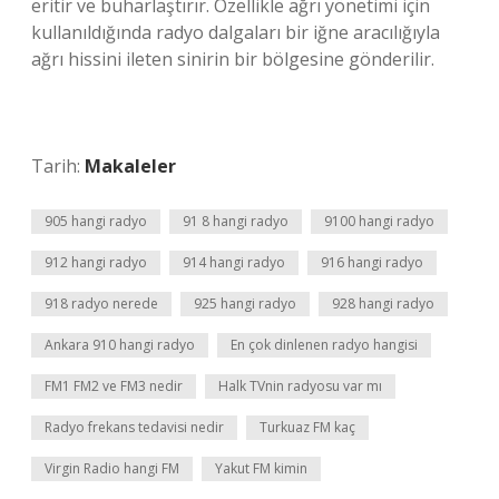
eritir ve buharlaştırır. Özellikle ağrı yönetimi için
kullanıldığında radyo dalgaları bir iğne aracılığıyla
ağrı hissini ileten sinirin bir bölgesine gönderilir.
Tarih:
Makaleler
905 hangi radyo
91 8 hangi radyo
9100 hangi radyo
912 hangi radyo
914 hangi radyo
916 hangi radyo
918 radyo nerede
925 hangi radyo
928 hangi radyo
Ankara 910 hangi radyo
En çok dinlenen radyo hangisi
FM1 FM2 ve FM3 nedir
Halk TVnin radyosu var mı
Radyo frekans tedavisi nedir
Turkuaz FM kaç
Virgin Radio hangi FM
Yakut FM kimin