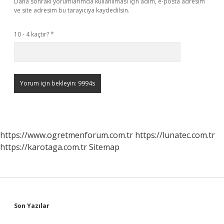
Daha sonraki yorumlarımda kullanılması için adım, e-posta adresim
ve site adresim bu tarayıcıya kaydedilsin.
10 - 4 kaçtır?
*
https://www.ogretmenforum.com.tr
https://lunatec.com.tr
https://karotaga.com.tr
Sitemap
Sidebar
Son Yazılar