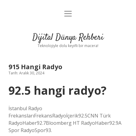
menüyü
Anasayfa
aç
Gizlilik Politikası
Dijital Dünya Rehberi
Yasal Uyarı
Teknolojiyle dolu keyifli bir macera!
Hakkımızda
915 Hangi Radyo
Tarih: Aralık 30, 2024
92.5 hangi radyo?
İstanbul Radyo
FrekanslarıFrekansRadyoİçerik92.5CNN Türk
RadyoHaber92.7Bloomberg HT RadyoHaber92.9A
Spor RadyoSpor93.