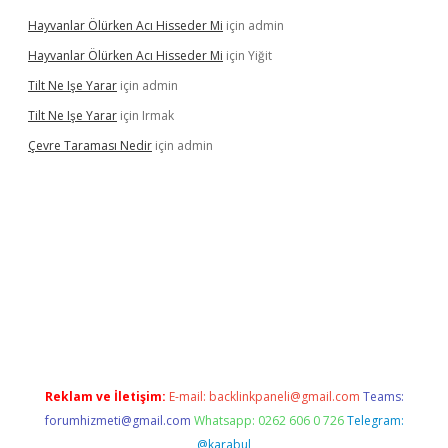
Hayvanlar Ölürken Acı Hisseder Mi
için
admin
Hayvanlar Ölürken Acı Hisseder Mi
için
Yiğit
Tilt Ne Işe Yarar
için
admin
Tilt Ne Işe Yarar
için
Irmak
Çevre Taraması Nedir
için
admin
onbet giriş
Reklam ve İletişim:
E-mail:
backlinkpaneli@gmail.com
Teams:
forumhizmeti@gmail.com
Whatsapp: 0262 606 0 726
Telegram:
@karabul