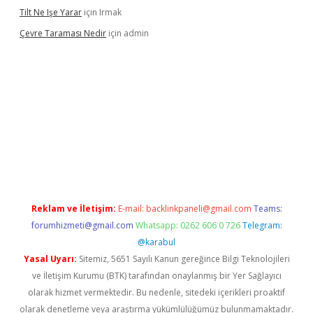
Tilt Ne Işe Yarar
için
Irmak
Çevre Taraması Nedir
için
admin
giriş
Reklam ve İletişim:
E-mail:
backlinkpaneli@gmail.com
Teams:
forumhizmeti@gmail.com
Whatsapp: 0262 606 0 726
Telegram:
@karabul
Yasal Uyarı:
Sitemiz, 5651 Sayılı Kanun gereğince Bilgi Teknolojileri
ve İletişim Kurumu (BTK) tarafından onaylanmış bir Yer Sağlayıcı
olarak hizmet vermektedir. Bu nedenle, sitedeki içerikleri proaktif
olarak denetleme veya araştırma yükümlülüğümüz bulunmamaktadır.