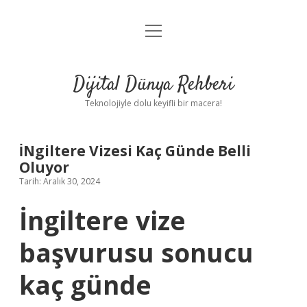
menüyü
Anasayfa
aç
Gizlilik Politikası
Dijital Dünya Rehberi
Yasal Uyarı
Teknolojiyle dolu keyifli bir macera!
Hakkımızda
İNgiltere Vizesi Kaç Günde Belli
Oluyor
Tarih: Aralık 30, 2024
İngiltere vize
başvurusu sonucu
kaç günde