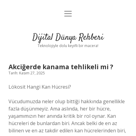
menüyü
Anasayfa
aç
Gizlilik Politikası
Dijital Dünya Rehberi
Yasal Uyarı
Teknolojiyle dolu keyifli bir macera!
Hakkımızda
Akciğerde kanama tehlikeli mi ?
Tarih: Kasım 27, 2025
Lökosit Hangi Kan Hücresi?
Vücudumuzda neler olup bittiği hakkında genellikle
fazla düşünmeyiz. Ama aslında, her bir hücre,
yaşamımızın her anında kritik bir rol oynar. Kan
hücreleri de bunlardan biri. Ancak belki de en az
bilinen ve en az takdir edilen kan hücrelerinden biri,