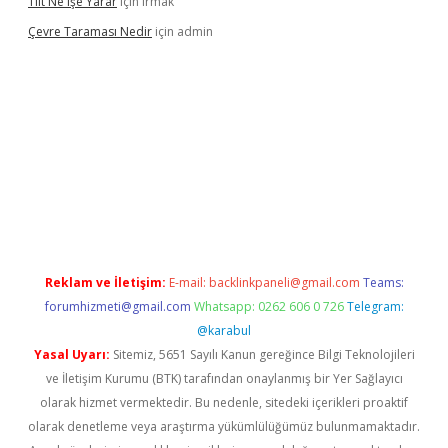
Tilt Ne Işe Yarar
için
Irmak
Çevre Taraması Nedir
için
admin
onbet giriş
Reklam ve İletişim:
E-mail:
backlinkpaneli@gmail.com
Teams:
forumhizmeti@gmail.com
Whatsapp: 0262 606 0 726
Telegram:
@karabul
Yasal Uyarı:
Sitemiz, 5651 Sayılı Kanun gereğince Bilgi Teknolojileri
ve İletişim Kurumu (BTK) tarafından onaylanmış bir Yer Sağlayıcı
olarak hizmet vermektedir. Bu nedenle, sitedeki içerikleri proaktif
olarak denetleme veya araştırma yükümlülüğümüz bulunmamaktadır.