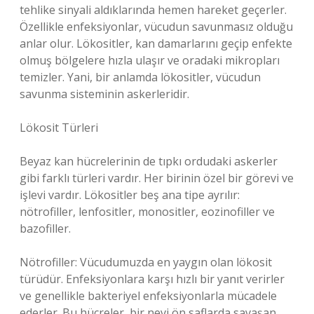
tehlike sinyali aldıklarında hemen hareket geçerler.
Özellikle enfeksiyonlar, vücudun savunmasız olduğu
anlar olur. Lökositler, kan damarlarını geçip enfekte
olmuş bölgelere hızla ulaşır ve oradaki mikropları
temizler. Yani, bir anlamda lökositler, vücudun
savunma sisteminin askerleridir.
Lökosit Türleri
Beyaz kan hücrelerinin de tıpkı ordudaki askerler
gibi farklı türleri vardır. Her birinin özel bir görevi ve
işlevi vardır. Lökositler beş ana tipe ayrılır:
nötrofiller, lenfositler, monositler, eozinofiller ve
bazofiller.
Nötrofiller: Vücudumuzda en yaygın olan lökosit
türüdür. Enfeksiyonlara karşı hızlı bir yanıt verirler
ve genellikle bakteriyel enfeksiyonlarla mücadele
ederler. Bu hücreler, bir nevi ön saflarda savaşan