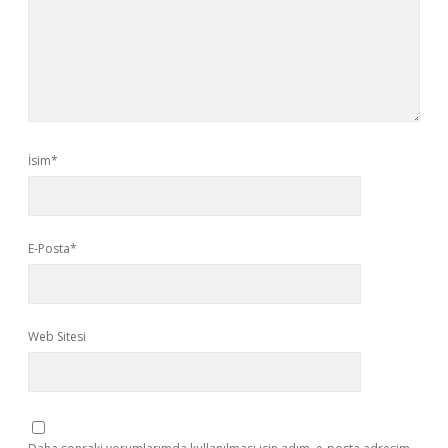
İsim*
E-Posta*
Web Sitesi