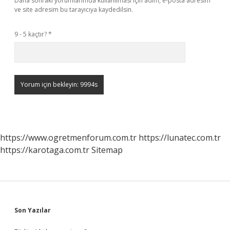
Daha sonraki yorumlarımda kullanılması için adım, e-posta adresim
ve site adresim bu tarayıcıya kaydedilsin.
9 - 5 kaçtır?
*
https://www.ogretmenforum.com.tr
https://lunatec.com.tr
https://karotaga.com.tr
Sitemap
Sidebar
Son Yazılar