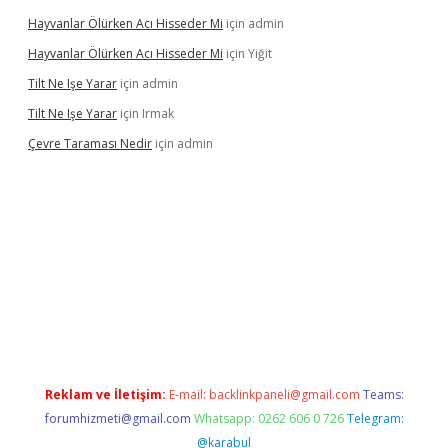
Hayvanlar Ölürken Acı Hisseder Mi
için
admin
Hayvanlar Ölürken Acı Hisseder Mi
için
Yiğit
Tilt Ne Işe Yarar
için
admin
Tilt Ne Işe Yarar
için
Irmak
Çevre Taraması Nedir
için
admin
onbet giriş
Reklam ve İletişim:
E-mail:
backlinkpaneli@gmail.com
Teams:
forumhizmeti@gmail.com
Whatsapp: 0262 606 0 726
Telegram:
@karabul