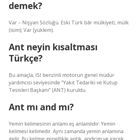
demek?
Var – Nişyan Sözlüğü. Eski Türk bār mülkiyeti, mülk
(isim); Var (yüklem).
Ant neyin kısaltması
Türkçe?
Bu amaçla, ISI benzinli motorun genel müdür
yardımcısı seviyesinde “Yakıt Tedariki ve Kutup
Tesisleri Başkanı” (ANT) kuruldu.
Ant mı and mı?
Yemin kelimesinin anlamı eş anlamlıdır: Yemin
kelimesi kelimedir. Aynı zamanda yemin anlamına
gelir. Bu kelime genellikle antik, andiçim ve içecek