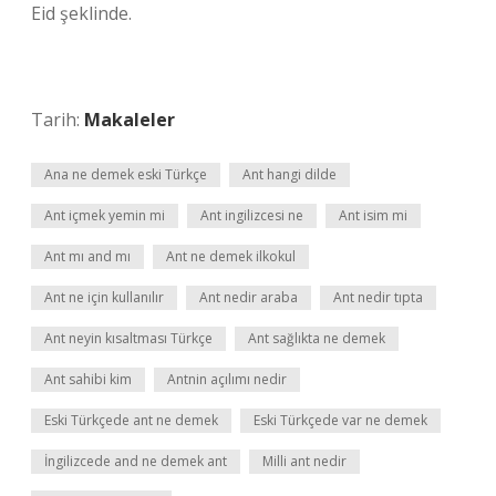
Eid şeklinde.
Tarih:
Makaleler
Ana ne demek eski Türkçe
Ant hangi dilde
Ant içmek yemin mi
Ant ingilizcesi ne
Ant isim mi
Ant mı and mı
Ant ne demek ilkokul
Ant ne için kullanılır
Ant nedir araba
Ant nedir tıpta
Ant neyin kısaltması Türkçe
Ant sağlıkta ne demek
Ant sahibi kim
Antnin açılımı nedir
Eski Türkçede ant ne demek
Eski Türkçede var ne demek
İngilizcede and ne demek ant
Milli ant nedir