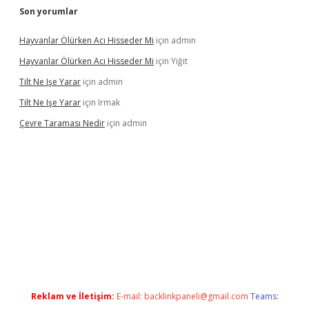
Son yorumlar
Hayvanlar Ölürken Acı Hisseder Mi
için
admin
Hayvanlar Ölürken Acı Hisseder Mi
için
Yiğit
Tilt Ne Işe Yarar
için
admin
Tilt Ne Işe Yarar
için
Irmak
Çevre Taraması Nedir
için
admin
nbet giriş
Reklam ve İletişim:
E-mail:
backlinkpaneli@gmail.com
Teams: