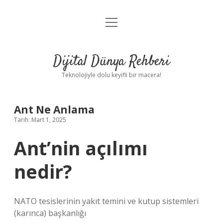
menüyü
Anasayfa
aç
Gizlilik Politikası
Dijital Dünya Rehberi
Yasal Uyarı
Teknolojiyle dolu keyifli bir macera!
Hakkımızda
Ant Ne Anlama
Tarih: Mart 1, 2025
Ant’nin açılımı
nedir?
NATO tesislerinin yakıt temini ve kutup sistemleri
(karınca) başkanlığı