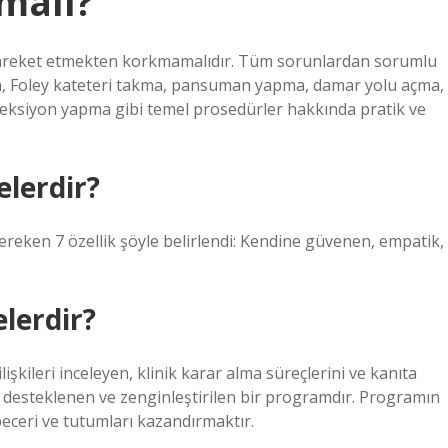
lmalı?
 hareket etmekten korkmamalıdır. Tüm sorunlardan sorumlu
a, Foley kateteri takma, pansuman yapma, damar yolu açma,
jeksiyon yapma gibi temel prosedürler hakkında pratik ve
elerdir?
reken 7 özellik şöyle belirlendi: Kendine güvenen, empatik,
lerdir?
ilişkileri inceleyen, klinik karar alma süreçlerini ve kanıta
a desteklenen ve zenginleştirilen bir programdır. Programın
beceri ve tutumları kazandırmaktır.