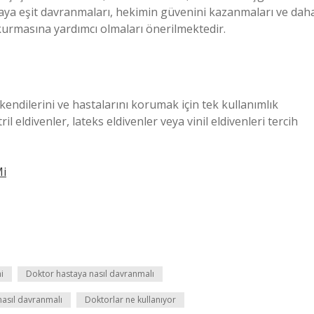
astaya eşit davranmaları, hekimin güvenini kazanmaları ve dah
 kurmasına yardımcı olmaları önerilmektedir.
 kendilerini ve hastalarını korumak için tek kullanımlık
l eldivenler, lateks eldivenler veya vinil eldivenleri tercih
Mi
i
Doktor hastaya nasıl davranmalı
nasıl davranmalı
Doktorlar ne kullanıyor