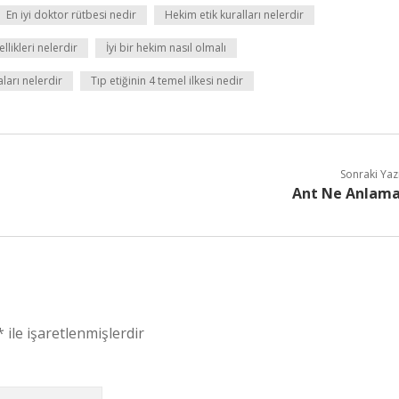
En iyi doktor rütbesi nedir
Hekim etik kuralları nelerdir
llikleri nelerdir
İyi bir hekim nasıl olmalı
ları nelerdir
Tıp etiğinin 4 temel ilkesi nedir
Sonraki Yaz
Ant Ne Anlam
*
ile işaretlenmişlerdir