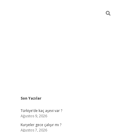
Sidebar
Son Yazılar
hiltonbet gir
Türkiye’de kaç aşevi var ?
Ağustos 9, 2026
Kuryeler gece çalışır mı ?
Ağustos 7, 2026