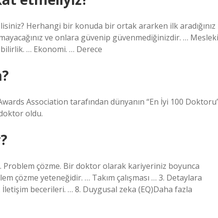
siniz? Herhangi bir konuda bir ortak ararken ilk aradığınız
uramayacağınız ve onlara güvenip güvenmediğinizdir. … Meslek
ebilirlik. … Ekonomi. … Derece
m?
wards Association tarafından dünyanın “En İyi 100 Doktoru
doktor oldu.
r?
 1. Problem çözme. Bir doktor olarak kariyeriniz boyunca
blem çözme yeteneğidir. … Takım çalışması … 3. Detaylara
… İletişim becerileri. … 8. Duygusal zeka (EQ)Daha fazla