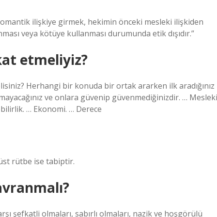
omantik ilişkiye girmek, hekimin önceki mesleki ilişkiden
lanması veya kötüye kullanması durumunda etik dışıdır.”
at etmeliyiz?
siniz? Herhangi bir konuda bir ortak ararken ilk aradığınız
uramayacağınız ve onlara güvenip güvenmediğinizdir. … Meslek
ebilirlik. … Ekonomi. … Derece
st rütbe ise tabiptir.
davranmalı?
şı şefkatli olmaları, sabırlı olmaları, nazik ve hoşgörülü