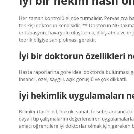
İyi bir hekim nasıl o
Her zaman kontrolü elinde tutmalıdır. Pervasızca
tek kişi doktorun kendisidir. ** Doktorun NG takm
entübasyon, hava yolu oluşturma, dikiş atma ve en
teorik bilgiye sahip olması gerekir.
İyi bir doktorun özellikleri n
Hasta raporlarına göre ideal doktorda bulunması ge
insancıl, özel, saygılı, açık görüşlü ve çok dikkatli.
İyi hekimlik uygulamaları ne
Bilimler (tarih, dil, hukuk, sanat, felsefe) arasındaki 
dayalı tıp çalışmalarını değerlendiren uygulamalarl
amacı öğrencilere iyi doktorlar olmak için gereken 