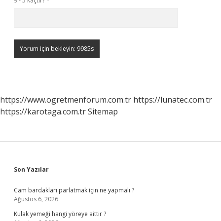
9 - 5 kaçtır?
*
https://www.ogretmenforum.com.tr
https://lunatec.com.tr
https://karotaga.com.tr
Sitemap
Sidebar
Son Yazılar
Cam bardakları parlatmak için ne yapmalı ?
Ağustos 6, 2026
Kulak yemeği hangi yöreye aittir ?