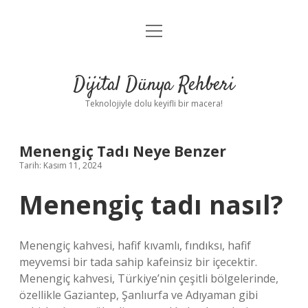
menüyü
Anasayfa
aç
Gizlilik Politikası
Dijital Dünya Rehberi
Yasal Uyarı
Teknolojiyle dolu keyifli bir macera!
Hakkımızda
Menengiç Tadı Neye Benzer
Tarih: Kasım 11, 2024
Menengiç tadı nasıl?
Menengiç kahvesi, hafif kıvamlı, fındıksı, hafif
meyvemsi bir tada sahip kafeinsiz bir içecektir.
Menengiç kahvesi, Türkiye’nin çeşitli bölgelerinde,
özellikle Gaziantep, Şanlıurfa ve Adıyaman gibi