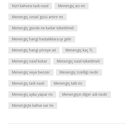
Kürt kahvesi tadı nasıl
Menengiç acı mı
Menengiç cinsel gücü artırır mı
Menengiç günde ne kadar tüketilmeli
Menengiç hangi hastalıklara iyi gelir
Menengiç hangi yöreye ait
Menengiç kaç TL
Menengiç nasıl kokar
Menengiç nasıl tüketilmeli
Menengiç neye benzer
Menengiç özelliği nedir
Menengiç tadı nasıl
Menengiç tatlı mı
Menengiç uyku yapar mı
Menengiçin diğer adı nedir
Menengiçte kahve var mı