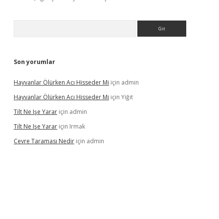
Arama
Son yorumlar
Hayvanlar Ölürken Acı Hisseder Mi
için
admin
Hayvanlar Ölürken Acı Hisseder Mi
için
Yiğit
Tilt Ne Işe Yarar
için
admin
Tilt Ne Işe Yarar
için
Irmak
Çevre Taraması Nedir
için
admin
hiltonbet giriş