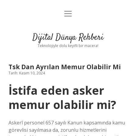
menüyü
Anasayfa
aç
Gizlilik Politikası
Dijital Dünya Rehberi
Yasal Uyarı
Teknolojiyle dolu keyifli bir macera!
Hakkımızda
Tsk Dan Ayrılan Memur Olabilir Mi
Tarih: Kasım 10, 2024
İstifa eden asker
memur olabilir mi?
Askerî personel 657 sayılı Kanun kapsamında kamu
görevlisi sayılmasa da, zorunlu hizmetlerini