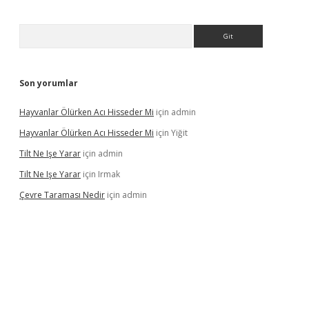
Arama
Son yorumlar
Hayvanlar Ölürken Acı Hisseder Mi
için
admin
Hayvanlar Ölürken Acı Hisseder Mi
için
Yiğit
Tilt Ne Işe Yarar
için
admin
Tilt Ne Işe Yarar
için
Irmak
Çevre Taraması Nedir
için
admin
iriş