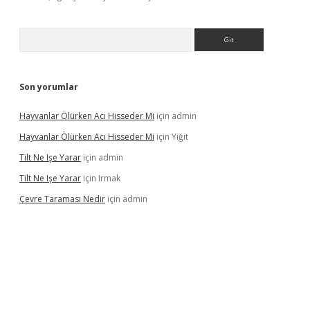
Arama
Son yorumlar
Hayvanlar Ölürken Acı Hisseder Mi
için
admin
Hayvanlar Ölürken Acı Hisseder Mi
için
Yiğit
Tilt Ne Işe Yarar
için
admin
Tilt Ne Işe Yarar
için
Irmak
Çevre Taraması Nedir
için
admin
ltonbet giriş