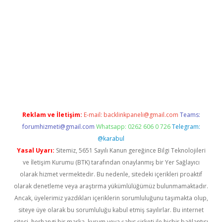
ltonbet giriş
Reklam ve İletişim:
E-mail:
backlinkpaneli@gmail.com
Teams:
forumhizmeti@gmail.com
Whatsapp: 0262 606 0 726
Telegram:
@karabul
Yasal Uyarı:
Sitemiz, 5651 Sayılı Kanun gereğince Bilgi Teknolojileri
ve İletişim Kurumu (BTK) tarafından onaylanmış bir Yer Sağlayıcı
olarak hizmet vermektedir. Bu nedenle, sitedeki içerikleri proaktif
olarak denetleme veya araştırma yükümlülüğümüz bulunmamaktadır.
Ancak, üyelerimiz yazdıkları içeriklerin sorumluluğunu taşımakta olup,
siteye üye olarak bu sorumluluğu kabul etmiş sayılırlar. Bu internet
sitesi, herhangi bir marka, kurum veya şahıs şirketi ile hiçbir bağlantısı