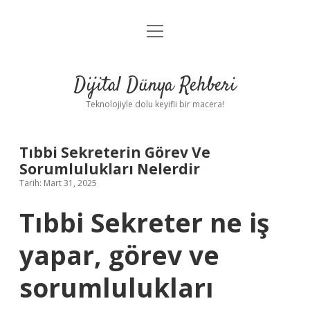
menüyü
Anasayfa
aç
Gizlilik Politikası
Dijital Dünya Rehberi
Yasal Uyarı
Teknolojiyle dolu keyifli bir macera!
Hakkımızda
Tıbbi Sekreterin Görev Ve
Sorumlulukları Nelerdir
Tarih: Mart 31, 2025
Tıbbi Sekreter ne iş
yapar, görev ve
sorumlulukları