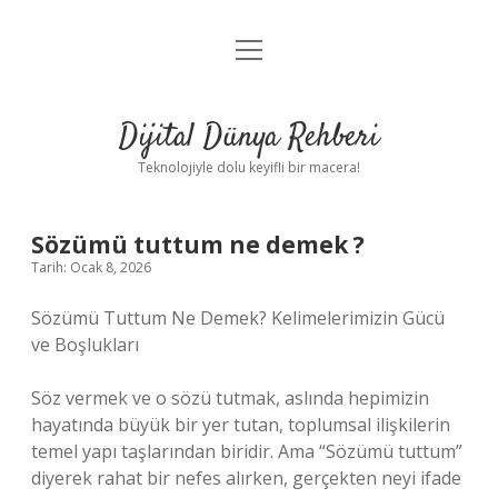
menüyü
Anasayfa
aç
Gizlilik Politikası
Dijital Dünya Rehberi
Yasal Uyarı
Teknolojiyle dolu keyifli bir macera!
Hakkımızda
Sözümü tuttum ne demek ?
Tarih: Ocak 8, 2026
Sözümü Tuttum Ne Demek? Kelimelerimizin Gücü
ve Boşlukları
Söz vermek ve o sözü tutmak, aslında hepimizin
hayatında büyük bir yer tutan, toplumsal ilişkilerin
temel yapı taşlarından biridir. Ama “Sözümü tuttum”
diyerek rahat bir nefes alırken, gerçekten neyi ifade