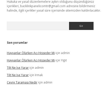
Hukuka ve yasal düzenlemelere aykırı olduğunu düşündüğünüz
içerikleri,
backlinkpanelicomtr@gmail.com
adresine bildirmeniz
halinde, ilgili içerikler yasal süre içerisinde sitemizden kaldırılacaktır.
Arama
Son yorumlar
Hayvanlar Ölürken Acı Hisseder Mi
için
admin
Hayvanlar Ölürken Acı Hisseder Mi
için
Yiğit
Tilt Ne Işe Yarar
için
admin
Tilt Ne Işe Yarar
için
Irmak
Çevre Taraması Nedir
için
admin