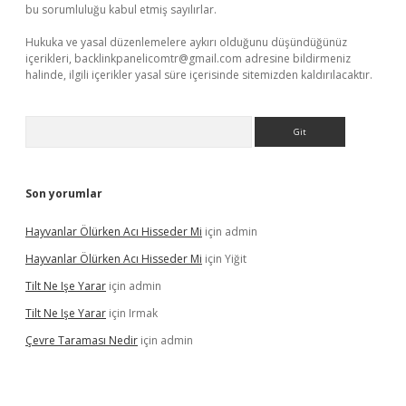
bu sorumluluğu kabul etmiş sayılırlar.
Hukuka ve yasal düzenlemelere aykırı olduğunu düşündüğünüz
içerikleri,
backlinkpanelicomtr@gmail.com
adresine bildirmeniz
halinde, ilgili içerikler yasal süre içerisinde sitemizden kaldırılacaktır.
Arama
Son yorumlar
Hayvanlar Ölürken Acı Hisseder Mi
için
admin
Hayvanlar Ölürken Acı Hisseder Mi
için
Yiğit
Tilt Ne Işe Yarar
için
admin
Tilt Ne Işe Yarar
için
Irmak
Çevre Taraması Nedir
için
admin