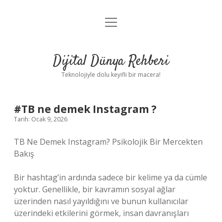
menüyü
Anasayfa
aç
Gizlilik Politikası
Dijital Dünya Rehberi
Yasal Uyarı
Teknolojiyle dolu keyifli bir macera!
Hakkımızda
#TB ne demek Instagram ?
Tarih: Ocak 9, 2026
TB Ne Demek Instagram? Psikolojik Bir Mercekten
Bakış
Bir hashtag’in ardında sadece bir kelime ya da cümle
yoktur. Genellikle, bir kavramın sosyal ağlar
üzerinden nasıl yayıldığını ve bunun kullanıcılar
üzerindeki etkilerini görmek, insan davranışları